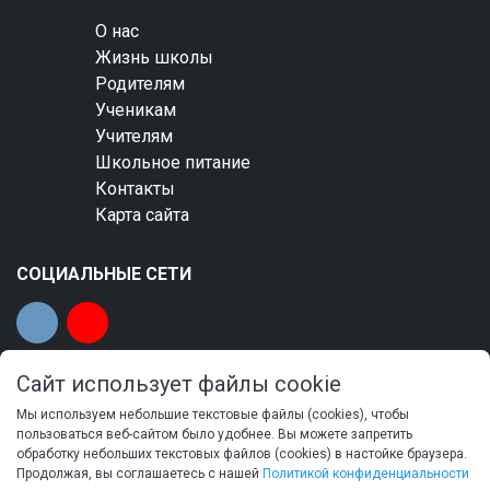
О нас
Жизнь школы
Родителям
Ученикам
Учителям
Школьное питание
Контакты
Карта сайта
СОЦИАЛЬНЫЕ СЕТИ
Сайт использует файлы cookie
Мы используем небольшие текстовые файлы (cookies), чтобы
© 2023 Общеобразовательная автономная
пользоваться веб-сайтом было удобнее. Вы можете запретить
обработку небольших текстовых файлов (cookies) в настойке браузера.
некоммерческая организация «Тамбовская
Продолжая, вы соглашаетесь с нашей
Политикой конфиденциальности
православная гимназия имени святителя Питирима,