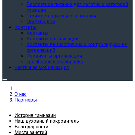
Бесплатное питание для льготных категорий
граждан
Стоимость школьного питания
Поставщики
Контакты
Контакты
Контакты организации
Контакты вышестоящих и контролирующих
организаций
Реквизиты организации
Телефонный справочник
Частичная мобилизация
О нас
Партнёры
История гимназии
Наш духовный покровитель
Благодарности
Места занятий