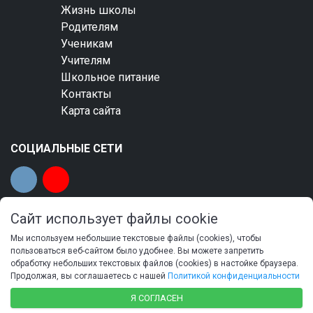
Жизнь школы
Родителям
Ученикам
Учителям
Школьное питание
Контакты
Карта сайта
СОЦИАЛЬНЫЕ СЕТИ
Сайт использует файлы cookie
Мы используем небольшие текстовые файлы (cookies), чтобы
© 2023 Общеобразовательная автономная
пользоваться веб-сайтом было удобнее. Вы можете запретить
обработку небольших текстовых файлов (cookies) в настойке браузера.
некоммерческая организация «Тамбовская
Продолжая, вы соглашаетесь с нашей
Политикой конфиденциальности
православная гимназия имени святителя Питирима,
епископа Тамбовского»
Я СОГЛАСЕН