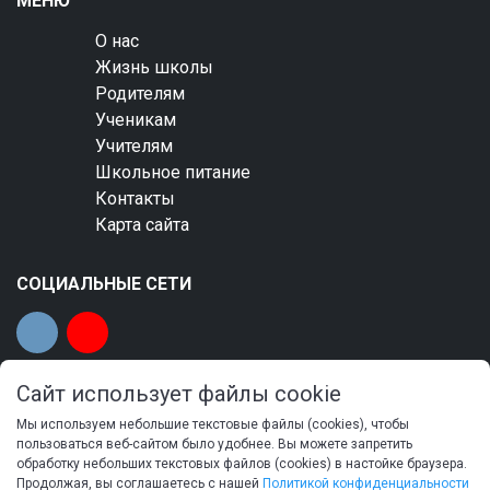
МЕНЮ
О нас
Жизнь школы
Родителям
Ученикам
Учителям
Школьное питание
Контакты
Карта сайта
СОЦИАЛЬНЫЕ СЕТИ
Сайт использует файлы cookie
Мы используем небольшие текстовые файлы (cookies), чтобы
© 2023 Общеобразовательная автономная
пользоваться веб-сайтом было удобнее. Вы можете запретить
обработку небольших текстовых файлов (cookies) в настойке браузера.
некоммерческая организация «Тамбовская
Продолжая, вы соглашаетесь с нашей
Политикой конфиденциальности